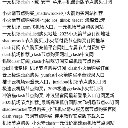
一元机场clash下载_安卓_苹果手机最新版节点购买订阅
小火箭节点购买_shadowrocket小火箭购买网站推荐
小火箭节点购买网址iplc_ios_tiktok_teacat_海绵云2元
一元机场. com飞机场入口，一元机场节点购买网站
一元机场clash订阅购买地址_2025小火箭节点订阅地址
shadowsock节点购买_小火箭付费节点购买订阅推荐
clash订阅节点购买充值平台网址_专属节点付费知乎
clash机场推荐_clash节点购买网址_clash中文网
猫咪clash订阅_clash小猫咪订阅安卓机场节点购买
iplc国际专线_机场节点购买订阅_clash小火箭购买订阅
云上极速clash购买_yunfast小火箭购买平台登录入口
桔子云机场ssr登录入口，juzicloud机场节点购买订阅
极速云机场节点购买，2025极速云clash小火箭订阅
冲浪猫clash节点购买, 冲浪猫官网最新登录入口订阅更新
2025机场节点推荐_最新高速低价国际大飞机场节点ssr订阅
shadowrocket节点购买_小飞机火箭v2服务器节点购买官网
clash.verge_官网节点购买_使用教程安卓版下载入口
机场节点购买_小火箭clash一元低价高速ssr机场节点网站