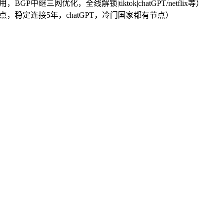
，BGP中继三网优化，全线解锁|tiktok|chatGPT/netflix等）
PL节点，稳定连接5年，chatGPT，冷门国家都有节点）